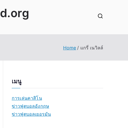
nd.org
Home
แกรี่ เนวิลล์
เมนู
การเล่นคาสิโน
ข่าวฟุตบอลอังกฤษ
ข่าวฟุตบอลเยอรมัน